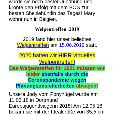
wurde sie noch bester Jundhund und
krönte den Erfolg mit dem BOS zur
besten Sheltiehündin des Tages! Mary
wohnt nun in Belgien.
Welpentreffen
2019
2019 fand hier unser beliebtes
Welpentreffen
am
15.06.2019
statt
.
2020 hatten wir
HIER
virtuelles
Welpentreffen!
Das Welpentreffen für 2021 müssen wir
leider
ebenfalls durch die
Coronapandemie wegen
Planungsunsicherheiten
absagen!
Unsere Jody vom Ponyhügel wurde am
11.05.18 in Dortmund
Europajugendsiegerin 2018! Am 12.05.18
bekam sie mit der Idealgröße von 35,5 cm