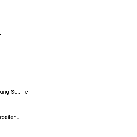
.
igung Sophie
rbeiten..