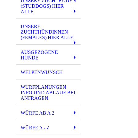
UNSERE ZUCHTRÜDEN
(STUDDOGS) HIER
ALLE
UNSERE
ZUCHTHÜNDINNEN
(FEMALES) HIER ALLE
AUSGEZOGENE
HUNDE
WELPENWUNSCH
WURFPLANUNGEN
INFO UND ABLAUF BEI
ANFRAGEN
WÜRFE AB A 2
WÜRFE A - Z