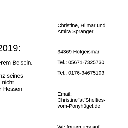
Christine, Hilmar und
Amira Spranger
2019:
34369 Hofgeismar
Tel.: 05671-7325730
rem Beisein.
Tel.: 0176-34675193
nz seines
 nicht
er Hessen
Email:
Christine"at"Shelties-
vom-Ponyhügel.de
Wir freuen uns auf