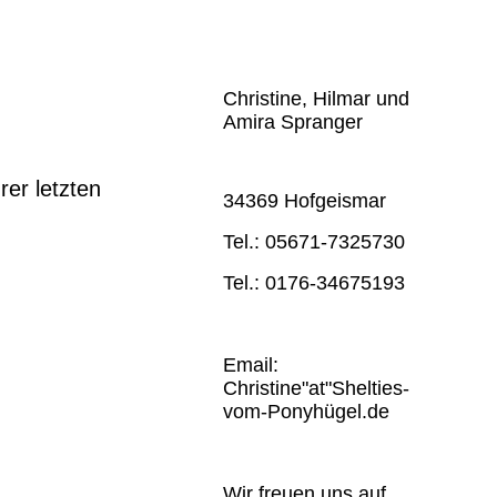
Christine, Hilmar und
Amira Spranger
er letzten
34369 Hofgeismar
Tel.: 05671-7325730
Tel.: 0176-34675193
Email:
Christine"at"Shelties-
vom-Ponyhügel.de
Wir freuen uns auf