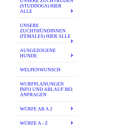
UNSERE ZUCHTRÜDEN
(STUDDOGS) HIER
ALLE
UNSERE
ZUCHTHÜNDINNEN
(FEMALES) HIER ALLE
AUSGEZOGENE
HUNDE
WELPENWUNSCH
WURFPLANUNGEN
INFO UND ABLAUF BEI
ANFRAGEN
WÜRFE AB A 2
WÜRFE A - Z