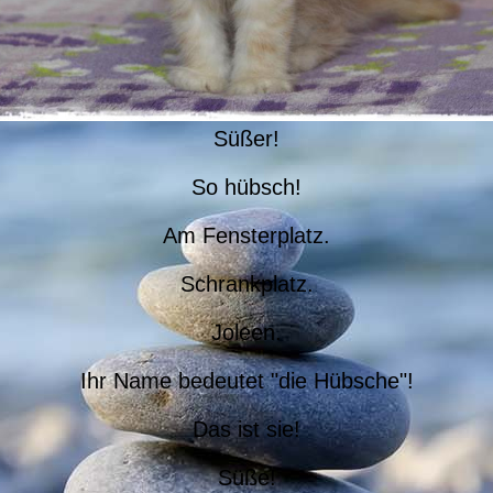
Süßer!
So hübsch!
Am Fensterplatz.
Schrankplatz.
Joleen.
Ihr Name bedeutet "die Hübsche"!
Das ist sie!
Süße!