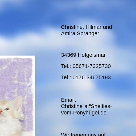
Christine, Hilmar und
Amira Spranger
34369 Hofgeismar
Tel.: 05671-7325730
Tel.: 0176-34675193
Email:
Christine"at"Shelties-
vom-Ponyhügel.de
Wir freuen uns auf