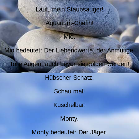
Lauf, mein Staubsauger!
Aquarium-Chefin!
Mio.
Mio bedeutet: Der Liebendwerte, der Anmutige.
Tolle Augen, auch bevor sie golden werden!
Hübscher Schatz.
Schau mal!
Kuschelbär!
Monty.
Monty bedeutet: Der Jäger.