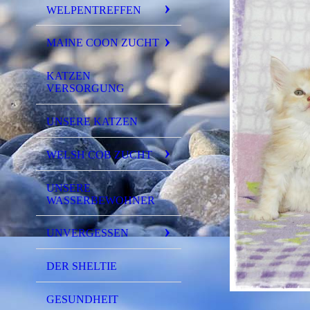
WELPENTREFFEN
MAINE COON ZUCHT
KATZEN
VERSORGUNG
UNSERE KATZEN
WELSH COB ZUCHT
UNSERE
WASSERBEWOHNER
UNVERGESSEN
DER SHELTIE
GESUNDHEIT