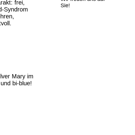
akt: frei,
Sie!
nd-Syndrom
ohren,
voll.
lver Mary im
und bi-blue!