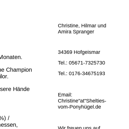
Christine, Hilmar und
Amira Spranger
34369 Hofgeismar
 Monaten.
Tel.: 05671-7325730
che Champion
Tel.: 0176-34675193
lor.
nsere Hände
Email:
Christine"at"Shelties-
vom-Ponyhügel.de
%) /
messen,
Wir freuen uns auf