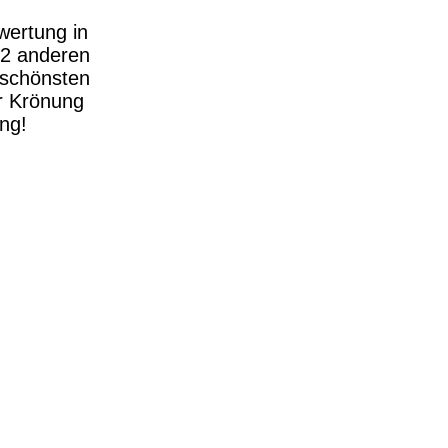
wertung in
12 anderen
 schönsten
r Krönung
ung!