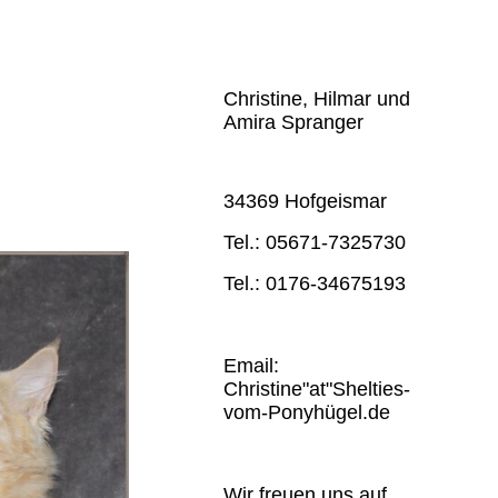
Christine, Hilmar und
Amira Spranger
34369 Hofgeismar
Tel.: 05671-7325730
Tel.: 0176-34675193
Email:
Christine"at"Shelties-
vom-Ponyhügel.de
Wir freuen uns auf