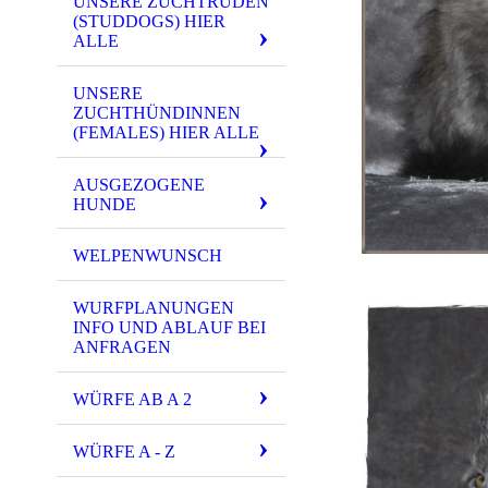
UNSERE ZUCHTRÜDEN
(STUDDOGS) HIER
ALLE
UNSERE
ZUCHTHÜNDINNEN
(FEMALES) HIER ALLE
AUSGEZOGENE
HUNDE
WELPENWUNSCH
WURFPLANUNGEN
INFO UND ABLAUF BEI
ANFRAGEN
WÜRFE AB A 2
WÜRFE A - Z