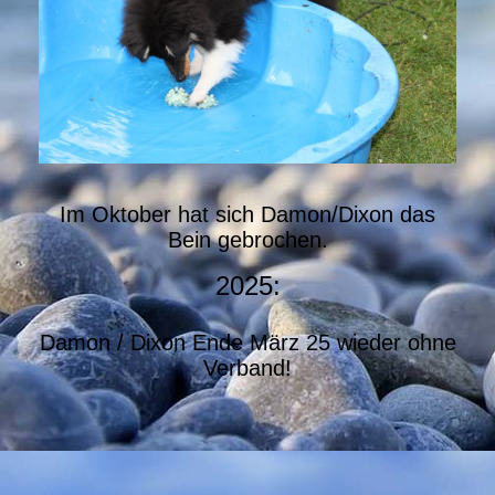
Im Oktober hat sich Damon/Dixon das
Bein gebrochen.
2025:
Damon / Dixon Ende März 25 wieder ohne
Verband!