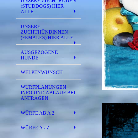
UNSERE ZUCHTRÜDEN
(STUDDOGS) HIER
ALLE
UNSERE
ZUCHTHÜNDINNEN
(FEMALES) HIER ALLE
AUSGEZOGENE
HUNDE
WELPENWUNSCH
WURFPLANUNGEN
INFO UND ABLAUF BEI
ANFRAGEN
WÜRFE AB A 2
WÜRFE A - Z