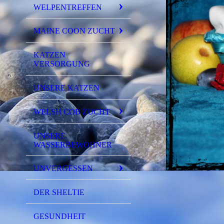
WELPENTREFFEN
MAINE COON ZUCHT
KATZEN
VERSORGUNG
UNSERE KATZEN
WELSH COB ZUCHT
UNSERE
WASSERBEWOHNER
UNVERGESSEN
DER SHELTIE
GESUNDHEIT