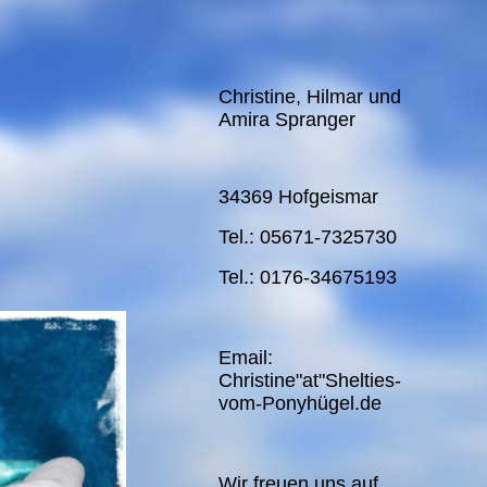
Christine, Hilmar und
Amira Spranger
34369 Hofgeismar
Tel.: 05671-7325730
Tel.: 0176-34675193
Email:
Christine"at"Shelties-
vom-Ponyhügel.de
Wir freuen uns auf