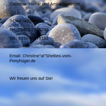
Christine, Hilmar und Amira Spranger
34369 Hofgeismar
Tel.: 05671-7325730
Tel.: 0176-34675193
Email: Christine"at"Shelties-vom-
Ponyhügel.de
Wir freuen uns auf Sie!