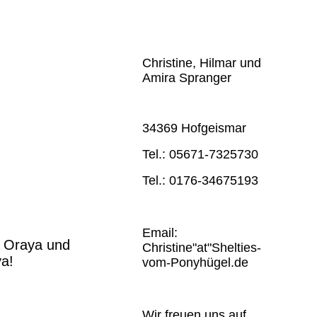
Christine, Hilmar und
Amira Spranger
34369 Hofgeismar
Tel.: 05671-7325730
Tel.: 0176-34675193
Email:
it Oraya und
Christine"at"Shelties-
ya!
vom-Ponyhügel.de
Wir freuen uns auf