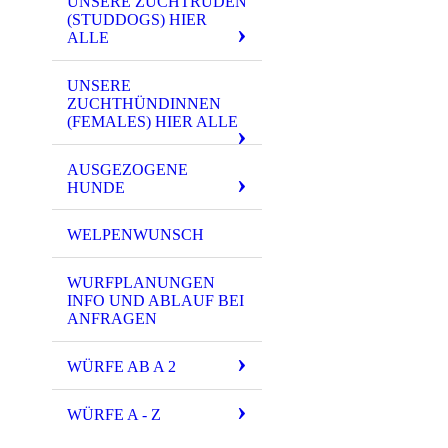
UNSERE ZUCHTRÜDEN
(STUDDOGS) HIER
ALLE
UNSERE
ZUCHTHÜNDINNEN
(FEMALES) HIER ALLE
AUSGEZOGENE
HUNDE
WELPENWUNSCH
WURFPLANUNGEN
INFO UND ABLAUF BEI
ANFRAGEN
WÜRFE AB A 2
WÜRFE A - Z