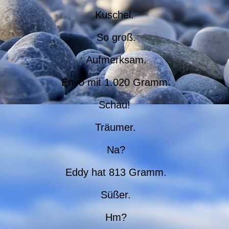
Kuschel.
So groß.
Aufmerksam.
Enyo mit 1.020 Gramm.
Schau!
Träumer.
Na?
Eddy hat 813 Gramm.
Süßer.
Hm?