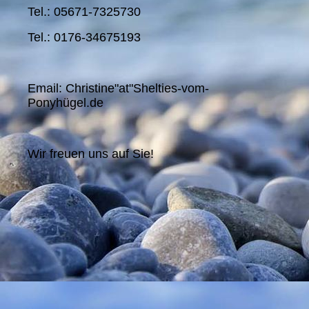
Tel.: 05671-7325730
Tel.: 0176-34675193
Email: Christine"at"Shelties-vom-
Ponyhügel.de
Wir freuen uns auf Sie!