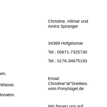
Christine, Hilmar und
Amira Spranger
34369 Hofgeismar
Tel.: 05671-7325730
Tel.: 0176-34675193
gen.
Email:
Christine"at"Shelties-
nklasse.
vom-Ponyhügel.de
 Monaten.
Wir freuen uns auf