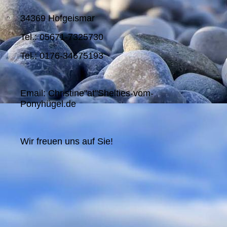
34369 Hofgeismar
Tel.: 05671-7325730
Tel.: 0176-34675193
Email: Christine"at"Shelties-vom-
Ponyhügel.de
Wir freuen uns auf Sie!