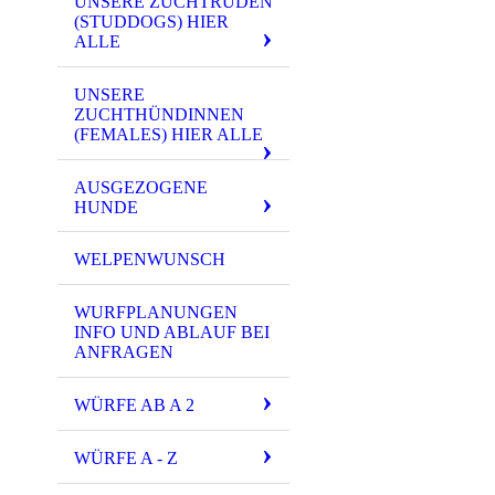
UNSERE ZUCHTRÜDEN
(STUDDOGS) HIER
ALLE
UNSERE
ZUCHTHÜNDINNEN
(FEMALES) HIER ALLE
AUSGEZOGENE
HUNDE
WELPENWUNSCH
WURFPLANUNGEN
INFO UND ABLAUF BEI
ANFRAGEN
WÜRFE AB A 2
WÜRFE A - Z