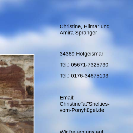
Christine, Hilmar und
Amira Spranger
34369 Hofgeismar
Tel.: 05671-7325730
Tel.: 0176-34675193
Email:
Christine"at"Shelties-
vom-Ponyhügel.de
Wir freuen uns auf