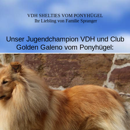
VDH SHELTIES VOM PONYHÜGEL
Ihr Liebling von Familie Spranger
Unser Jugendchampion VDH und Club
Golden Galeno vom Ponyhügel: