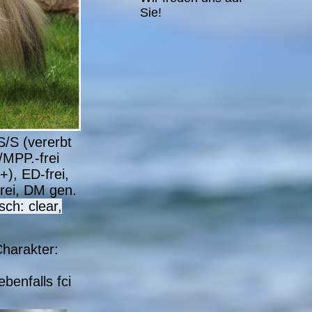
Sie!
S/S (vererbt
MPP.-frei
), ED-frei,
frei, DM gen.
sch: clear,
harakter:
benfalls fci