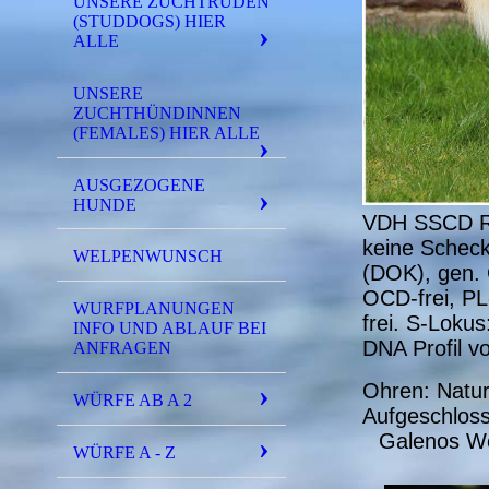
UNSERE ZUCHTRÜDEN
(STUDDOGS) HIER
ALLE
UNSERE
ZUCHTHÜNDINNEN
(FEMALES) HIER ALLE
AUSGEZOGENE
HUNDE
VDH SSCD Re
keine Schec
WELPENWUNSCH
(DOK), gen. 
OCD-frei, PL-
WURFPLANUNGEN
frei. S-Loku
INFO UND ABLAUF BEI
DNA Profil v
ANFRAGEN
Ohren: Natu
WÜRFE AB A 2
Aufgeschlosse
Galenos Wel
WÜRFE A - Z