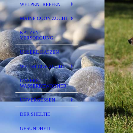
WELPENTREFFEN
MAINE COON ZUCHT
KATZEN
VERSORGUNG
UNSERE KATZEN
WELSH COB ZUCHT
UNSERE
WASSERBEWOHNER
UNVERGESSEN
DER SHELTIE
GESUNDHEIT