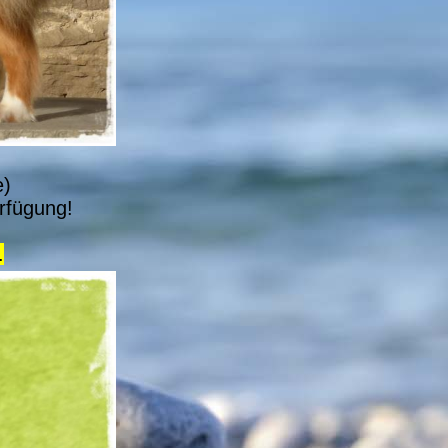
e)
rfügung!
.