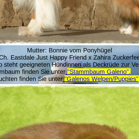
Mutter: Bonnie vom Ponyhügel
Ch. Eastdale Just Happy Friend x Zahira Zuckerfe
 steht geeigneten Hündinnen als Deckrüde zur Ve
mbaum finden Sie unter
"Stammbaum Galeno".
chten finden Sie unter
"Galenos Welpen/Puppies"