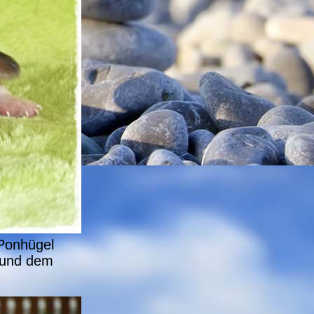
 Ponhügel
 und dem