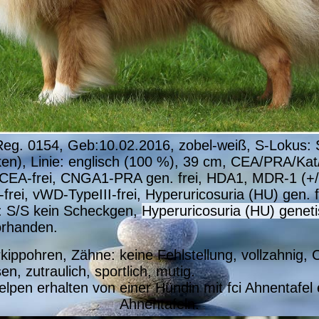
g. 0154, Geb:10.02.2016, zobel-weiß,
S-Lokus: 
ken)
,
Linie: englisch (100 %)
, 39 cm, CEA/PRA/Kat/
CEA-frei, CNGA1-PRA gen. frei, HDA1, MDR-1 (+/+
frei, vWD-TypeIII-frei, Hyperuricosuria (HU) gen. 
s: S/S kein Scheckgen,
Hyperuricosuria (HU) geneti
orhanden.
rkippohren
,
Zähne: keine Fehlstellung, vollzahnig
,
C
n, zutraulich, sportlich, mutig.
pen erhalten von einer Hündin mit fci Ahnentafel e
Ahnentafeln.