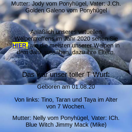
Mutter: Jody vom Ponyhügel, Vater: J.Ch.
Golden Galeno vom Ponyhügel
Anläßlich unseres virtuellen
Welpentreffens im Jahr 2020 sehen Sie
HIER,
wie die meisten unserer Welpen in
dem Jahr aussahen, dazu ihre Eltern.
Das war unser toller T Wurf:
Geboren am
01.08.20
Von links: Tino, Taran und Taya im Alter
von 7 Wochen.
Mutter: Nelly vom Ponyhügel, Vater: ICh.
Blue Witch Jimmy Mack (Mike)