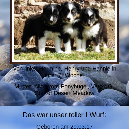
Von links: Hermine, Henry und Hannie in
ihrer 7. Woche.
Mutter: Alice vom Ponyhügel, Vater: G-
Star of Desert Meadow
Das war unser toller I Wurf:
Geboren am
29.03.17