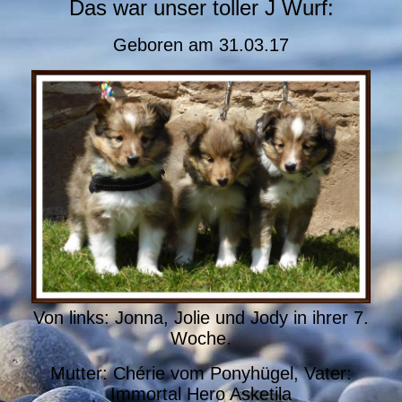
Das war unser toller J Wurf:
Geboren am 31.03.17
Von links: Jonna, Jolie und Jody in ihrer 7.
Woche.
Mutter: Chérie vom Ponyhügel, Vater:
Immortal Hero Asketila