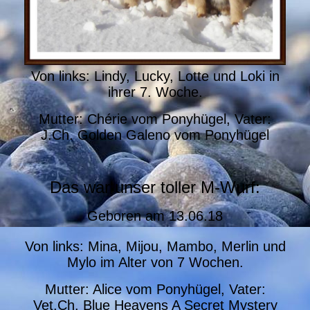
Von links: Lindy, Lucky, Lotte und Loki in
ihrer 7. Woche.
Mutter: Chérie vom Ponyhügel, Vater:
J.Ch. Golden Galeno vom Ponyhügel
Das war unser toller M-Wurf:
Geboren am
13.06.18
Von links: Mina, Mijou, Mambo, Merlin und
Mylo im Alter von 7 Wochen.
Mutter: Alice vom Ponyhügel, Vater:
Vet.Ch. Blue Heavens A Secret Mystery