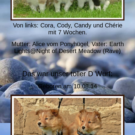
Von links: Cora, Cody, Candy und Chérie
mit 7 Wochen.
Mutter: Alice vom Ponyhügel, Vater: Earth
Lights@Night of Desert Meadow (Rave)
Das war unser toller D Wurf:
Geboren
am 10.08.14