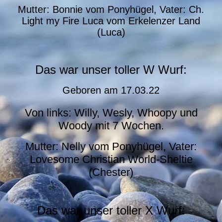
Mutter: Bonnie vom Ponyhügel, Vater: Ch.
Light my Fire Luca vom Erkelenzer Land
(Luca)
Das war unser toller W Wurf:
Geboren am 17.03.22
Von links: Willy, Wesly, Whoopy und
Woody mit 7 Wochen.
Mutter: Nelly vom Ponyhügel, Vater:
Lovesome Christian World-Sheltie
(Chester)
Das war unser toller X Wurf: