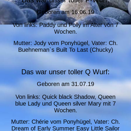
Geboren am
16.06.19
Von links: Paddy und Polly im Alter von 7
Wochen.
Mutter: Jody vom Ponyhügel, Vater: Ch.
Buehneman`s Built To Last (Chucky)
Das war unser toller Q Wurf:
Geboren am
31.07.19
Von links: Quick black Shadow, Queen
blue Lady und Queen silver Mary mit 7
Wochen.
Mutter: Chérie vom Ponyhügel, Vater: Ch.
Dream of Early Summer Easy Little Sailor