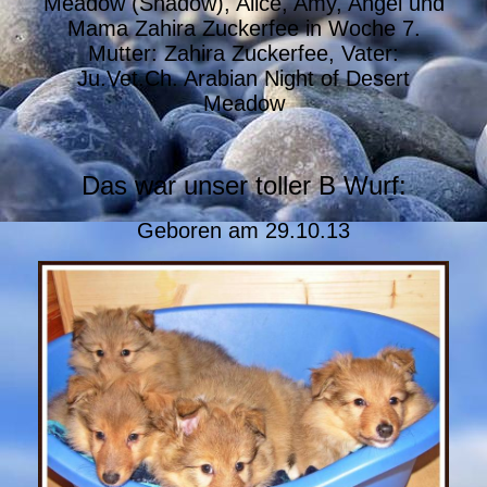
Meadow (Shadow), Alice, Amy, Angel und
Mama Zahira Zuckerfee in Woche 7.
Mutter: Zahira Zuckerfee, Vater:
Ju.Vet.Ch. Arabian Night of Desert
Meadow
Das war unser toller B Wurf:
Geboren am 29.10.13