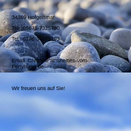
34369 Hofgeismar
Tel.: 05671-7325730
Tel.: 0176-34675193
Email: Christine"at"Shelties-vom-
Ponyhügel.de
Wir freuen uns auf Sie!