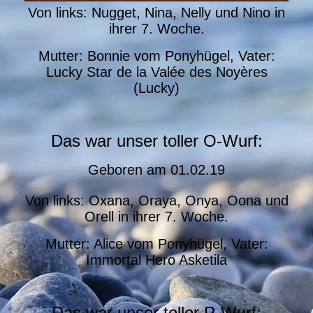
Von links: Nugget, Nina, Nelly und Nino in
ihrer 7. Woche.
Mutter: Bonnie vom Ponyhügel, Vater:
Lucky Star de la Valée des Noyères
(Lucky)
Das war unser toller O-Wurf:
Geboren am 01.02.19
Von links: Oxana, Oraya, Onya, Oona und
Orell in ihrer 7. Woche.
Mutter: Alice vom Ponyhügel, Vater:
Immortal Hero Asketila
Das war unser toller P-Wurf: