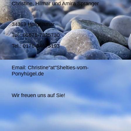
Christine, Hilmar und Amira Spranger
34369 Hofgeismar
Tel.: 05671-7325730
Tel.: 0176-34675193
Email: Christine"at"Shelties-vom-
Ponyhügel.de
Wir freuen uns auf Sie!