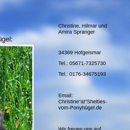
Christine, Hilmar und
Amira Spranger
gel:
34369 Hofgeismar
Tel.: 05671-7325730
Tel.: 0176-34675193
Email:
Christine"at"Shelties-
vom-Ponyhügel.de
Wir freuen uns auf