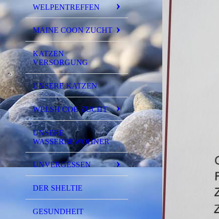
WELPENTREFFEN
MAINE COON ZUCHT
KATZEN
VERSORGUNG
UNSERE KATZEN
WELSH COB ZUCHT
UNSERE
WASSERBEWOHNER
UNVERGESSEN
DER SHELTIE
GESUNDHEIT