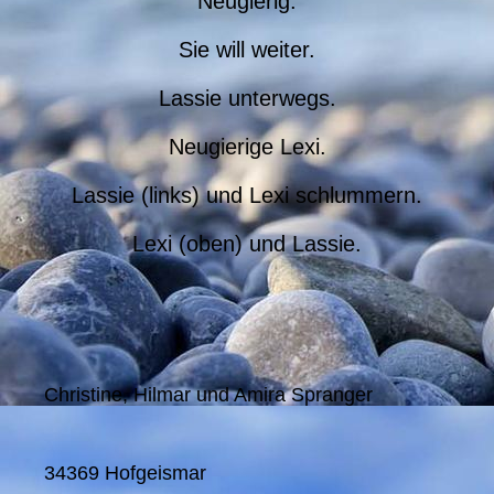
Neugierig.
Sie will weiter.
Lassie unterwegs.
Neugierige Lexi.
Lassie (links) und Lexi schlummern.
Lexi (oben) und Lassie.
Christine, Hilmar und Amira Spranger
34369 Hofgeismar