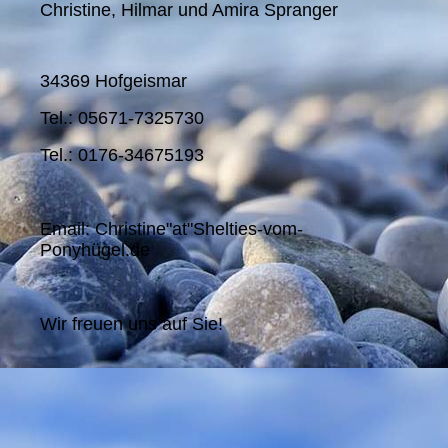
Christine, Hilmar und Amira Spranger
34369 Hofgeismar
Tel.: 05671-7325730
Tel.: 0176-34675193
Email: Christine"at"Shelties-vom-
Ponyhügel.de
Wir freuen uns auf Sie!