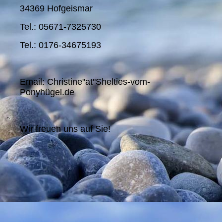
34369 Hofgeismar
Tel.: 05671-7325730
Tel.: 0176-34675193
Email: Christine"at"Shelties-vom-
Ponyhügel.de
Wir freuen uns auf Sie!