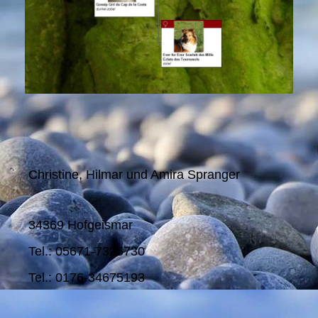
Christine, Hilmar und Amira Spranger
34369 Hofgeismar
Tel.: 05671-7325730
Tel.: 0176-34675193