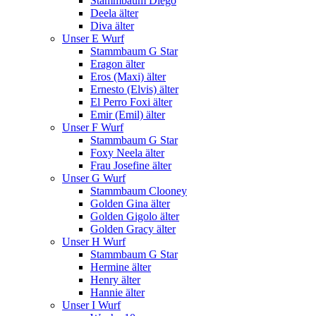
Stammbaum Diego
Deela älter
Diva älter
Unser E Wurf
Stammbaum G Star
Eragon älter
Eros (Maxi) älter
Ernesto (Elvis) älter
El Perro Foxi älter
Emir (Emil) älter
Unser F Wurf
Stammbaum G Star
Foxy Neela älter
Frau Josefine älter
Unser G Wurf
Stammbaum Clooney
Golden Gina älter
Golden Gigolo älter
Golden Gracy älter
Unser H Wurf
Stammbaum G Star
Hermine älter
Henry älter
Hannie älter
Unser I Wurf