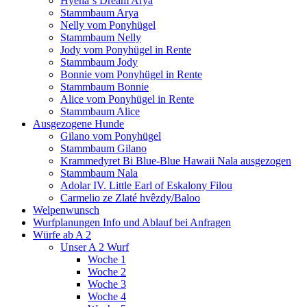
Hyena`s Dream Arya
Stammbaum Arya
Nelly vom Ponyhügel
Stammbaum Nelly
Jody vom Ponyhügel in Rente
Stammbaum Jody
Bonnie vom Ponyhügel in Rente
Stammbaum Bonnie
Alice vom Ponyhügel in Rente
Stammbaum Alice
Ausgezogene Hunde
Gilano vom Ponyhügel
Stammbaum Gilano
Krammedyret Bi Blue-Blue Hawaii Nala ausgezogen
Stammbaum Nala
Adolar IV. Little Earl of Eskalony Filou
Carmelio ze Zlaté hvêzdy/Baloo
Welpenwunsch
Wurfplanungen Info und Ablauf bei Anfragen
Würfe ab A 2
Unser A 2 Wurf
Woche 1
Woche 2
Woche 3
Woche 4