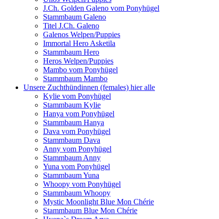
J.Ch. Golden Galeno vom Ponyhügel
Stammbaum Galeno
Titel J.Ch. Galeno
Galenos Welpen/Puppies
Immortal Hero Asketila
Stammbaum Hero
Heros Welpen/Puppies
Mambo vom Ponyhügel
Stammbaum Mambo
Unsere Zuchthündinnen (females) hier alle
Kylie vom Ponyhügel
Stammbaum Kylie
Hanya vom Ponyhügel
Stammbaum Hanya
Dava vom Ponyhügel
Stammbaum Dava
Anny vom Ponyhügel
Stammbaum Anny
Yuna vom Ponyhügel
Stammbaum Yuna
Whoopy vom Ponyhügel
Stammbaum Whoopy
Mystic Moonlight Blue Mon Chérie
Stammbaum Blue Mon Chérie