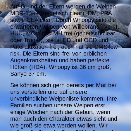
Auf Grund der Eltern werden die Welpen
MDR-1 +/+ (genetisch clear), DM, PRA
sowie CEA clear. Durch Whoopy sind die
erwarteten Welpen von Willebrand Typ III,
HUU, MCM und MH frei (genetisch clear
oder Träger), sie ist ED und OCD und
Patellaluxation frei, auch hat sie DMS low
risk. Die Eltern sind frei von erblichen
Augenkrankheiten und haben perfekte
Hüften (HDA). Whoopy ist 36 cm groß,
Sanyo 37 cm.
Sie können sich gern bereits per Mail bei
uns vorstellen und auf unsere
unverbindliche Welpenliste kommen. Ihre
Familien suchen unsere Welpen erst
einige Wochen nach der Geburt, wenn
man auch den Charakter etwas sieht und
wie groß sie etwa werden wolllen. Wir