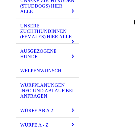
UNSERE ZUCHTRÜDEN
(STUDDOGS) HIER
ALLE
UNSERE
ZUCHTHÜNDINNEN
(FEMALES) HIER ALLE
AUSGEZOGENE
HUNDE
WELPENWUNSCH
WURFPLANUNGEN
INFO UND ABLAUF BEI
ANFRAGEN
WÜRFE AB A 2
WÜRFE A - Z