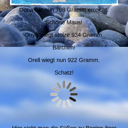
Oona hat nun 798 Gramm erreicht.
Schöne Maus!
Onya wiegt stolze 934 Gramm.
Bärchen!
Orell wiegt nun 922 Gramm.
Schatz!