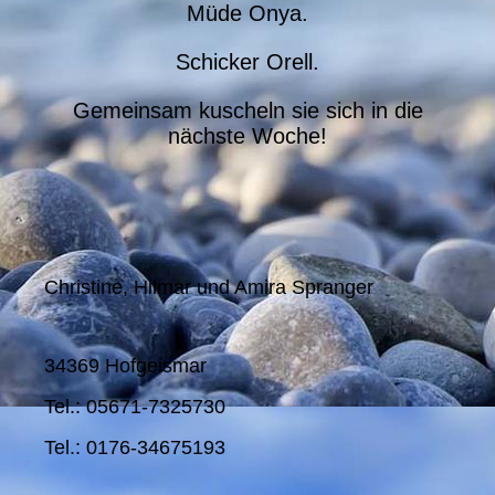
Müde Onya.
Schicker Orell.
Gemeinsam kuscheln sie sich in die
nächste Woche!
Christine, Hilmar und Amira Spranger
34369 Hofgeismar
Tel.: 05671-7325730
Tel.: 0176-34675193