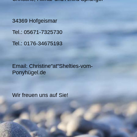
34369 Hofgeismar
Tel.: 05671-7325730
Tel.: 0176-34675193
Email: Christine"at"Shelties-vom-
Ponyhügel.de
Wir freuen uns auf Sie!