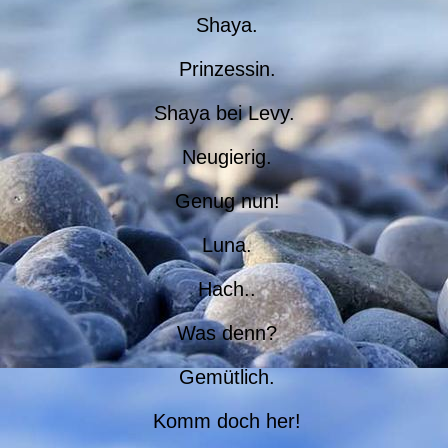
Shaya.
Prinzessin.
Shaya bei Levy.
Neugierig.
Genug nun!
Luna.
Hach..
Was denn?
Gemütlich.
Komm doch her!