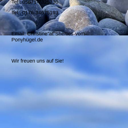
Tel.: 05671-7325730
Tel.: 0176-34675193
Email: Christine"at"Shelties-vom-
Ponyhügel.de
Wir freuen uns auf Sie!