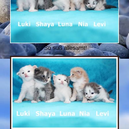
So süß allesamt!