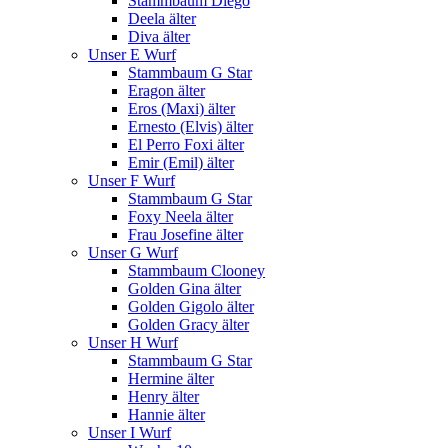
Stammbaum Diego
Deela älter
Diva älter
Unser E Wurf
Stammbaum G Star
Eragon älter
Eros (Maxi) älter
Ernesto (Elvis) älter
El Perro Foxi älter
Emir (Emil) älter
Unser F Wurf
Stammbaum G Star
Foxy Neela älter
Frau Josefine älter
Unser G Wurf
Stammbaum Clooney
Golden Gina älter
Golden Gigolo älter
Golden Gracy älter
Unser H Wurf
Stammbaum G Star
Hermine älter
Henry älter
Hannie älter
Unser I Wurf