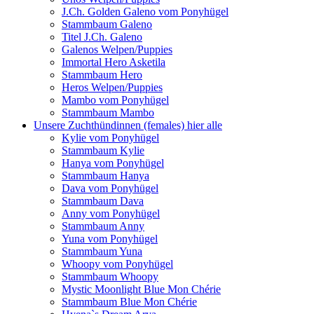
J.Ch. Golden Galeno vom Ponyhügel
Stammbaum Galeno
Titel J.Ch. Galeno
Galenos Welpen/Puppies
Immortal Hero Asketila
Stammbaum Hero
Heros Welpen/Puppies
Mambo vom Ponyhügel
Stammbaum Mambo
Unsere Zuchthündinnen (females) hier alle
Kylie vom Ponyhügel
Stammbaum Kylie
Hanya vom Ponyhügel
Stammbaum Hanya
Dava vom Ponyhügel
Stammbaum Dava
Anny vom Ponyhügel
Stammbaum Anny
Yuna vom Ponyhügel
Stammbaum Yuna
Whoopy vom Ponyhügel
Stammbaum Whoopy
Mystic Moonlight Blue Mon Chérie
Stammbaum Blue Mon Chérie