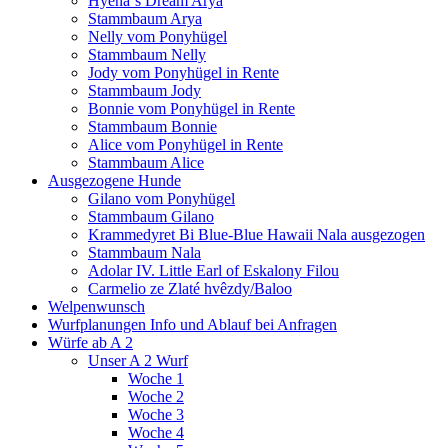
Hyena`s Dream Arya
Stammbaum Arya
Nelly vom Ponyhügel
Stammbaum Nelly
Jody vom Ponyhügel in Rente
Stammbaum Jody
Bonnie vom Ponyhügel in Rente
Stammbaum Bonnie
Alice vom Ponyhügel in Rente
Stammbaum Alice
Ausgezogene Hunde
Gilano vom Ponyhügel
Stammbaum Gilano
Krammedyret Bi Blue-Blue Hawaii Nala ausgezogen
Stammbaum Nala
Adolar IV. Little Earl of Eskalony Filou
Carmelio ze Zlaté hvêzdy/Baloo
Welpenwunsch
Wurfplanungen Info und Ablauf bei Anfragen
Würfe ab A 2
Unser A 2 Wurf
Woche 1
Woche 2
Woche 3
Woche 4