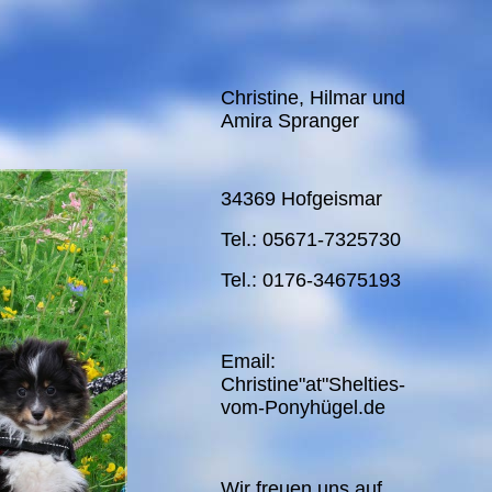
Christine, Hilmar und
Amira Spranger
34369 Hofgeismar
Tel.: 05671-7325730
Tel.: 0176-34675193
Email:
Christine"at"Shelties-
vom-Ponyhügel.de
Wir freuen uns auf