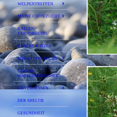
WELPENTREFFEN
MAINE COON ZUCHT
KATZEN
VERSORGUNG
UNSERE KATZEN
WELSH COB ZUCHT
UNSERE
WASSERBEWOHNER
UNVERGESSEN
DER SHELTIE
GESUNDHEIT