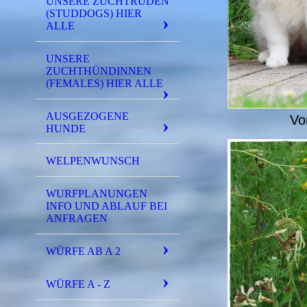
UNSERE ZUCHTRÜDEN
(STUDDOGS) HIER
ALLE
UNSERE
ZUCHTHÜNDINNEN
(FEMALES) HIER ALLE
AUSGEZOGENE
Vo
HUNDE
WELPENWUNSCH
WURFPLANUNGEN
INFO UND ABLAUF BEI
ANFRAGEN
WÜRFE AB A 2
WÜRFE A - Z