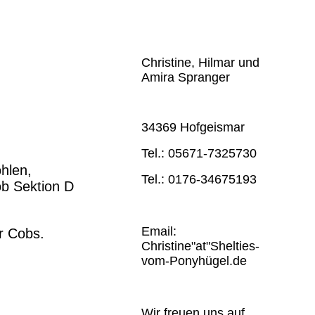
Christine, Hilmar und
Amira Spranger
34369 Hofgeismar
Tel.: 05671-7325730
hlen,
Tel.: 0176-34675193
ob Sektion D
Email:
r Cobs.
Christine"at"Shelties-
vom-Ponyhügel.de
Wir freuen uns auf