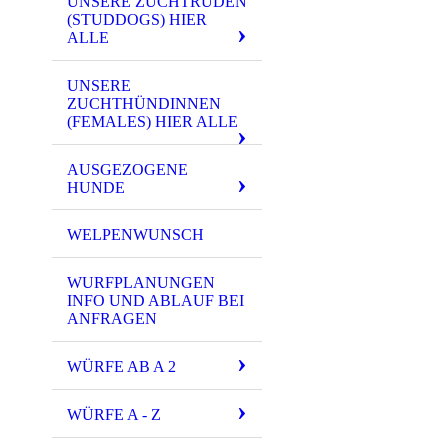
UNSERE ZUCHTRÜDEN
(STUDDOGS) HIER
ALLE
UNSERE
ZUCHTHÜNDINNEN
(FEMALES) HIER ALLE
AUSGEZOGENE
HUNDE
WELPENWUNSCH
WURFPLANUNGEN
INFO UND ABLAUF BEI
ANFRAGEN
WÜRFE AB A 2
WÜRFE A - Z