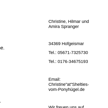
Christine, Hilmar und
Amira Spranger
34369 Hofgeismar
he.
Tel.: 05671-7325730
Tel.: 0176-34675193
Email:
Christine"at"Shelties-
vom-Ponyhügel.de
.
Wir freuen uns auf