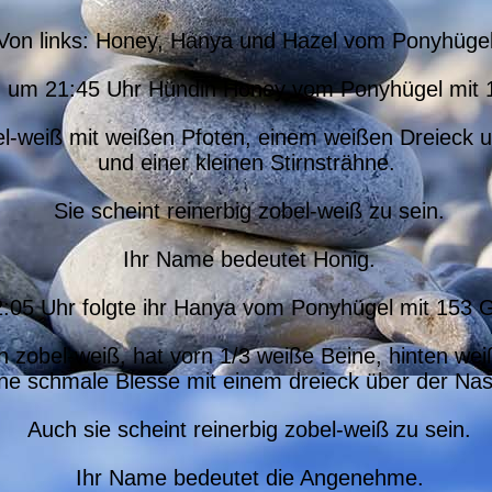
Von links: Honey, Hanya und Hazel vom Ponyhügel
 um 21:45 Uhr Hündin Honey vom Ponyhügel mit
el-weiß mit weißen Pfoten, einem weißen Dreieck
und einer kleinen Stirnsträhne.
Sie scheint reinerbig zobel-weiß zu sein.
Ihr Name bedeutet Honig.
05 Uhr folgte ihr Hanya vom Ponyhügel mit 153
ch zobel-weiß, hat vorn 1/3 weiße Beine, hinten we
ine schmale Blesse mit einem dreieck über der Nas
Auch sie scheint reinerbig zobel-weiß zu sein.
Ihr Name bedeutet die Angenehme.