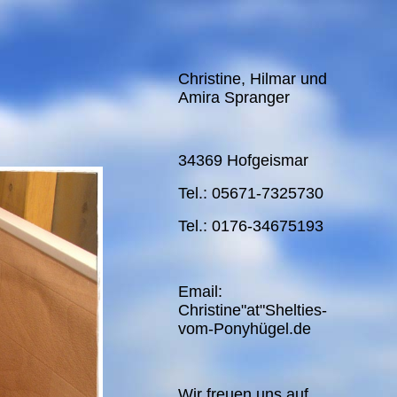
Christine, Hilmar und
Amira Spranger
34369 Hofgeismar
Tel.: 05671-7325730
Tel.: 0176-34675193
Email:
Christine"at"Shelties-
vom-Ponyhügel.de
Wir freuen uns auf