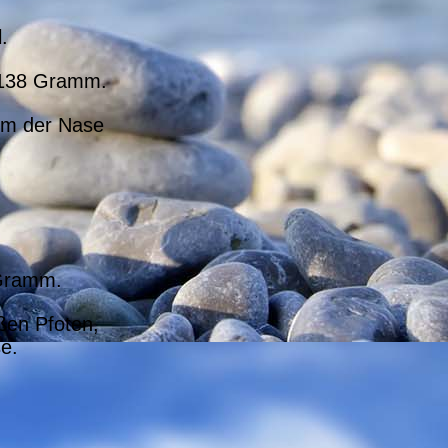
.
 138 Gramm.
 um der Nase
 Gramm.
ißen Pfoten,
e.