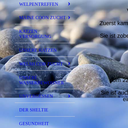
WELPENTREFFEN
MAINE COON ZUCHT
Zuerst kam
KATZEN
Sie ist zob
VERSORGUNG
UNSERE KATZEN
WELSH COB ZUCHT
UNSERE
Um 22:
WASSERBEWOHNER
Sie ist au
UNVERGESSEN
e
DER SHELTIE
GESUNDHEIT