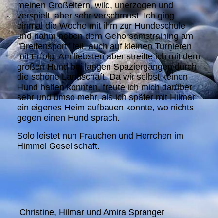
meinen Großeltern, wild, unerzogen und
verspielt, aber sehr verschmust. Ich ging
einmal die Woche mit ihm zur Hundeschule
und nahm neben dem Gehorsamstraining am
"Breitensport" teil, auch auf kleinen Turnieren
mit Erfolg. Am liebsten aber streifte ich mit dem
großen Hund bei langen Spaziergängen durch
die schöne Landschaft. Da wir selbst keinen
Hund halten konnten, freute ich mich darüber
sehr und umso mehr, als ich später mit Hilmar
ein eigenes Heim aufbauen konnte, wo nichts
gegen einen Hund sprach.
Solo leistet nun Frauchen und Herrchen im
Himmel Gesellschaft.
Christine, Hilmar und Amira Spranger