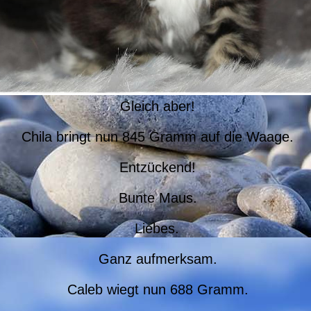
Gleich aber!
Chila bringt nun 845 Gramm auf die Waage.
Entzückend!
Bunte Maus.
Liebes.
Ganz aufmerksam.
Caleb wiegt nun 688 Gramm.