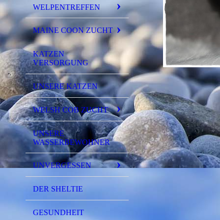
WELPENTREFFEN
MAINE COON ZUCHT
KATZEN
VERSORGUNG
UNSERE KATZEN
WELSH COB ZUCHT
UNSERE
WASSERBEWOHNER
UNVERGESSEN
DER SHELTIE
GESUNDHEIT