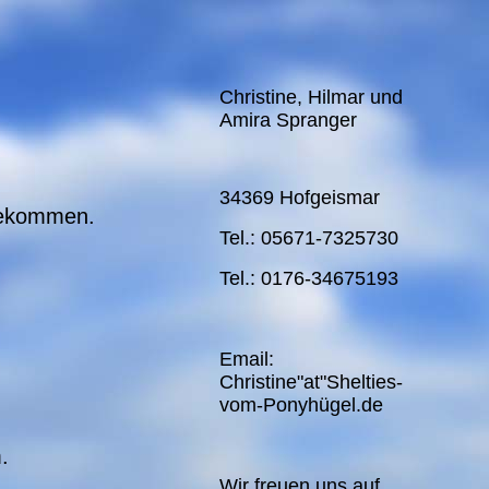
Christine, Hilmar und
Amira Spranger
34369 Hofgeismar
ngekommen.
Tel.: 05671-7325730
Tel.: 0176-34675193
Email:
Christine"at"Shelties-
vom-Ponyhügel.de
.
Wir freuen uns auf