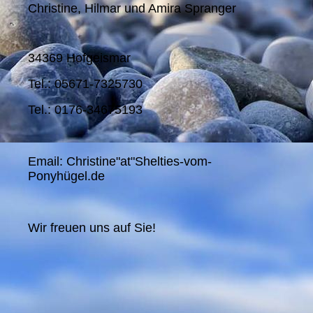
Christine, Hilmar und Amira Spranger
34369 Hofgeismar
Tel.: 05671-7325730
Tel.: 0176-34675193
Email: Christine"at"Shelties-vom-
Ponyhügel.de
Wir freuen uns auf Sie!