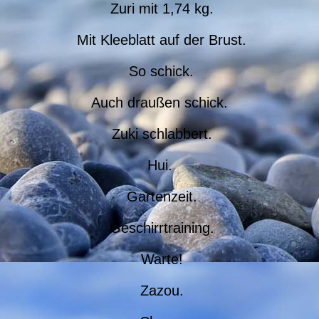
Zuri mit 1,74 kg.
Mit Kleeblatt auf der Brust.
So schick.
Auch draußen schick.
Zuki schlabbert.
Hui.
Gartenzeit.
Geschirrtraining.
Warte!
Zazou.