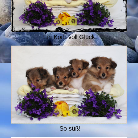
Ein Korb voll Glück.
So süß!