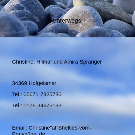
Unterwegs.
Christine, Hilmar und Amira Spranger
34369 Hofgeismar
Tel.: 05671-7325730
Tel.: 0176-34675193
Email: Christine"at"Shelties-vom-
Ponyhügel.de