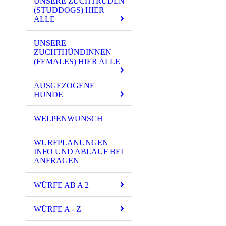
UNSERE ZUCHTRÜDEN
(STUDDOGS) HIER
ALLE
UNSERE
ZUCHTHÜNDINNEN
(FEMALES) HIER ALLE
AUSGEZOGENE
HUNDE
WELPENWUNSCH
WURFPLANUNGEN
INFO UND ABLAUF BEI
ANFRAGEN
WÜRFE AB A 2
WÜRFE A - Z