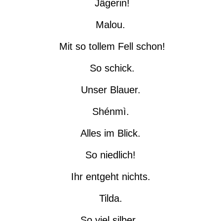
Jägerin!
Malou.
Mit so tollem Fell schon!
So schick.
Unser Blauer.
Shénmì.
Alles im Blick.
So niedlich!
Ihr entgeht nichts.
Tilda.
So viel silber..