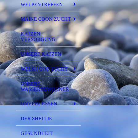
WELPENTREFFEN
MAINE COON ZUCHT
KATZEN
VERSORGUNG
UNSERE KATZEN
WELSH COB ZUCHT
UNSERE
WASSERBEWOHNER
UNVERGESSEN
DER SHELTIE
GESUNDHEIT