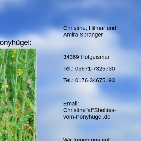
Christine, Hilmar und
Amira Spranger
onyhügel:
34369 Hofgeismar
Tel.: 05671-7325730
Tel.: 0176-34675193
Email:
Christine"at"Shelties-
vom-Ponyhügel.de
Wir freuen uns auf