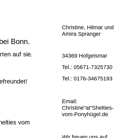
Christine, Hilmar und
Amira Spranger
 bei Bonn.
ten auf sie.
34369 Hofgeismar
Tel.: 05671-7325730
Tel.: 0176-34675193
efreundet!
Email:
Christine"at"Shelties-
vom-Ponyhügel.de
helties vom
Wir freuen uns auf