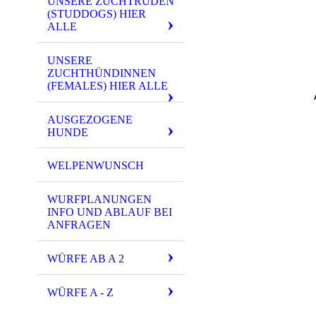
UNSERE ZUCHTRÜDEN
(STUDDOGS) HIER
ALLE
UNSERE
ZUCHTHÜNDINNEN
(FEMALES) HIER ALLE
AUSGEZOGENE
HUNDE
WELPENWUNSCH
WURFPLANUNGEN
INFO UND ABLAUF BEI
ANFRAGEN
WÜRFE AB A 2
WÜRFE A - Z