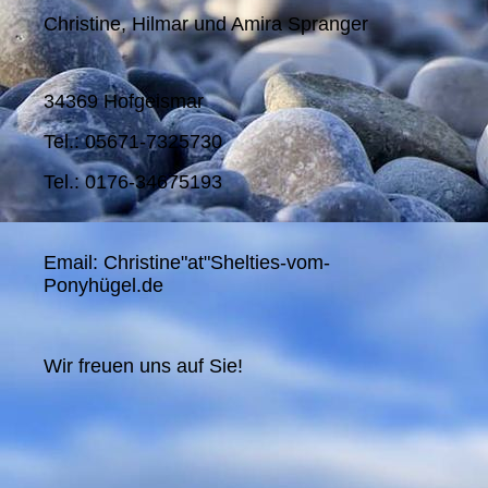
Christine, Hilmar und Amira Spranger
34369 Hofgeismar
Tel.: 05671-7325730
Tel.: 0176-34675193
Email: Christine"at"Shelties-vom-
Ponyhügel.de
Wir freuen uns auf Sie!