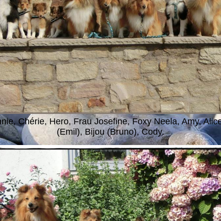
nnie, Chérie, Hero, Frau Josefine, Foxy Neela, Amy, Alice
(Emil), Bijou (Bruno), Cody.