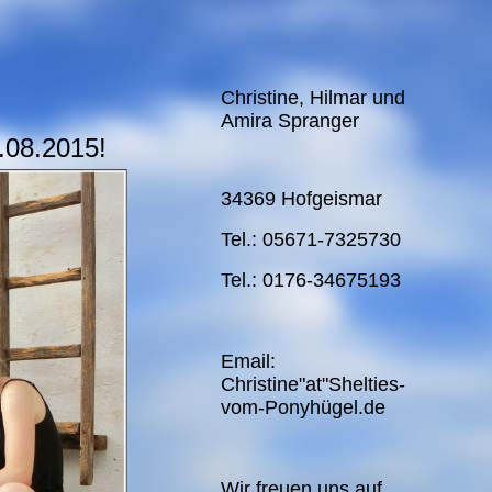
Christine, Hilmar und
Amira Spranger
.08.2015!
34369 Hofgeismar
Tel.: 05671-7325730
Tel.: 0176-34675193
Email:
Christine"at"Shelties-
vom-Ponyhügel.de
Wir freuen uns auf