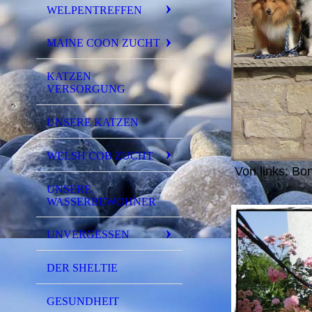
WELPENTREFFEN
MAINE COON ZUCHT
KATZEN
VERSORGUNG
UNSERE KATZEN
WELSH COB ZUCHT
Von links: Bo
UNSERE
WASSERBEWOHNER
UNVERGESSEN
DER SHELTIE
GESUNDHEIT