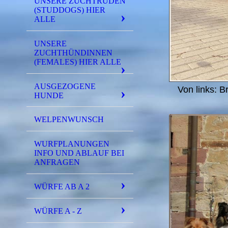
UNSERE ZUCHTRÜDEN
(STUDDOGS) HIER
ALLE
UNSERE
ZUCHTHÜNDINNEN
(FEMALES) HIER ALLE
AUSGEZOGENE
Von links: B
HUNDE
WELPENWUNSCH
WURFPLANUNGEN
INFO UND ABLAUF BEI
ANFRAGEN
WÜRFE AB A 2
WÜRFE A - Z