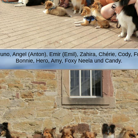
runo, Angel (Anton), Emir (Emil), Zahira, Chérie, Cody, F
Bonnie, Hero, Amy, Foxy Neela und Candy.