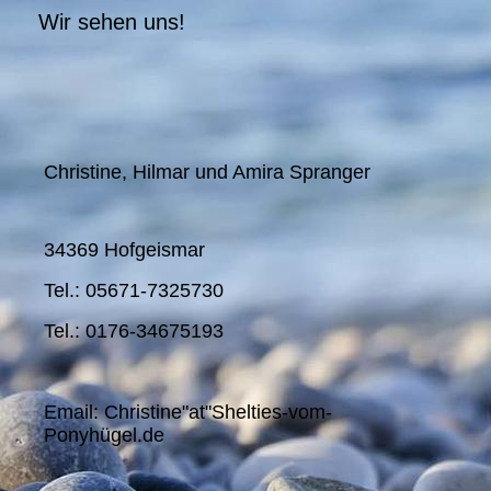
Wir sehen uns!
Christine, Hilmar und Amira Spranger
34369 Hofgeismar
Tel.: 05671-7325730
Tel.: 0176-34675193
Email: Christine"at"Shelties-vom-
Ponyhügel.de