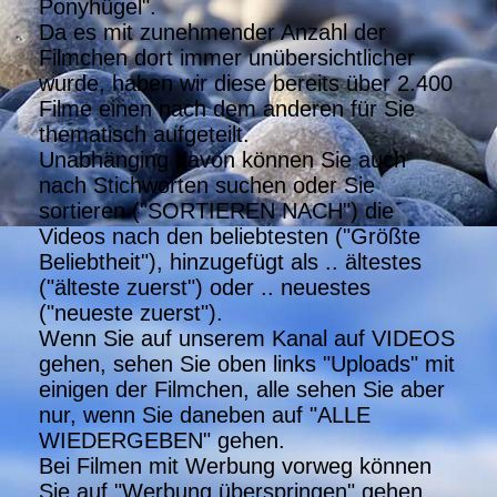
Ponyhügel".
Da es mit zunehmender Anzahl der
Filmchen dort immer unübersichtlicher
wurde, haben wir diese bereits über 2.400
Filme einen nach dem anderen für Sie
thematisch aufgeteilt.
Unabhänging davon können Sie auch
nach Stichworten suchen oder Sie
sortieren ("SORTIEREN NACH") die
Videos nach den beliebtesten ("Größte
Beliebtheit"), hinzugefügt als .. ältestes
("älteste zuerst") oder .. neuestes
("neueste zuerst").
Wenn Sie auf unserem Kanal auf VIDEOS
gehen, sehen Sie oben links "Uploads" mit
einigen der Filmchen, alle sehen Sie aber
nur, wenn Sie daneben auf "ALLE
WIEDERGEBEN" gehen.
Bei Filmen mit Werbung vorweg können
Sie auf "Werbung überspringen" gehen,