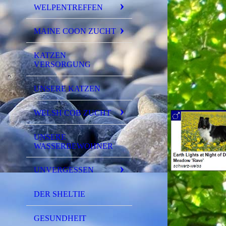
WELPENTREFFEN
MAINE COON ZUCHT
KATZEN
VERSORGUNG
UNSERE KATZEN
WELSH COB ZUCHT
UNSERE
WASSERBEWOHNER
UNVERGESSEN
DER SHELTIE
GESUNDHEIT