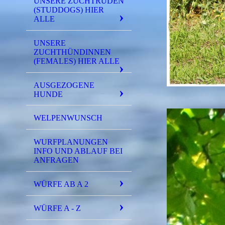
UNSERE ZUCHTRÜDEN
(STUDDOGS) HIER
ALLE
UNSERE
ZUCHTHÜNDINNEN
(FEMALES) HIER ALLE
AUSGEZOGENE
HUNDE
WELPENWUNSCH
WURFPLANUNGEN
INFO UND ABLAUF BEI
ANFRAGEN
WÜRFE AB A 2
WÜRFE A - Z