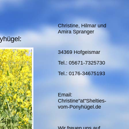
Christine, Hilmar und
Amira Spranger
yhügel:
34369 Hofgeismar
Tel.: 05671-7325730
Tel.: 0176-34675193
Email:
Christine"at"Shelties-
vom-Ponyhügel.de
Wir freuen uns auf