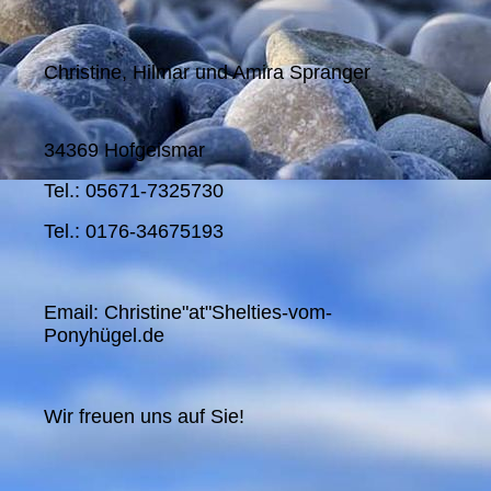
Christine, Hilmar und Amira Spranger
34369 Hofgeismar
Tel.: 05671-7325730
Tel.: 0176-34675193
Email: Christine"at"Shelties-vom-
Ponyhügel.de
Wir freuen uns auf Sie!