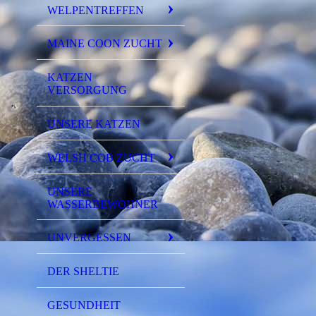
WELPENTREFFEN
MAINE COON ZUCHT
KATZEN
VERSORGUNG
UNSERE KATZEN
WELSH COB ZUCHT
UNSERE
WASSERBEWOHNER
UNVERGESSEN
DER SHELTIE
GESUNDHEIT