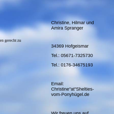
Christine, Hilmar und
Amira Spranger
en gerecht zu
34369 Hofgeismar
Tel.: 05671-7325730
Tel.: 0176-34675193
Email:
Christine"at"Shelties-
vom-Ponyhügel.de
Wir freuen uns auf