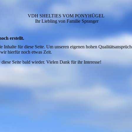
VDH SHELTIES VOM PONYHÜGEL
Ihr Liebling von Familie Spranger
och erstellt.
de Inhalte für diese Seite. Um unseren eigenen hohen Qualitätsansprüch
wir hierfür noch etwas Zeit.
 diese Seite bald wieder. Vielen Dank für ihr Interesse!